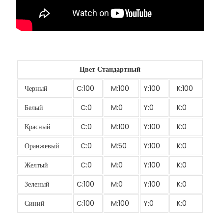
Цвет Стандартный
Черный
C:100
M:100
Y:100
K:100
Белый
C:0
M:0
Y:0
K:0
Красный
C:0
M:100
Y:100
K:0
Оранжевый
C:0
M:50
Y:100
K:0
Желтый
C:0
M:0
Y:100
K:0
Зеленый
C:100
M:0
Y:100
K:0
Синий
C:100
M:100
Y:0
K:0