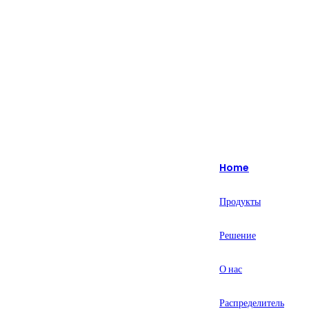
Изюминка: более 20 лет специализируется на интеллектуальных
решениях для розничной торговли.
English
Nederlands
Home
Deutsch
Продукты
हिन्दी
Решение
русский
Português
О нас
français
Распределитель