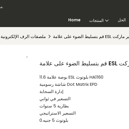
Highlight - متخصصون في حلول البيع بالتجزئة الذكية لأكثر من 20 عامًا.
الحل
Home
المنتجات
ملصقات الرف الإلكترونية ل
11.6 بوصة علامة ESL بلوتوث HA1160
شاشة رسومية Dot Matrix EPD
إدارة السحابة
التسعير في ثواني
بطارية 5 سنوات
التسعير الاستراتيجي
بلوتوث 5 جنيه.0