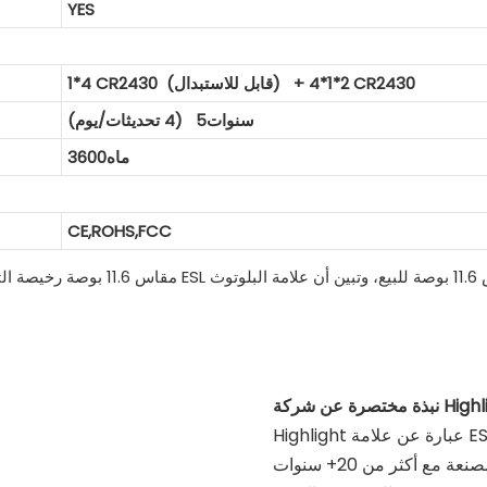
YES
1*4 CR2430 (قابل للاستبدال) + 2*1*4 CR2430
سنوات5 (4 تحديثات/يوم)
ماه3600
CE,ROHS,FCC
عن شركة Highlight
Highlight عبارة عن علامة ESL احترافية تعمل بالبلوتوث / نظام الحماية الإلكتروني ضد
السرقة / مورد عداد الأشخاص / المزود / الشركة المصنعة مع أكثر من 20+ سنوات