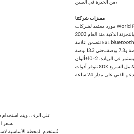
من الخبرة في الصين،
مميزات شركتنا
World Fortune 
تجزئة الذكية منذ العام 2003
تتضمن علامة ESL bluetooth أكثر من 60 طرازًا من 1.54 بوصة إلى 2.13 بوصة و2.4
بوصة و2.66 بوصة و3.7 بوصة و4.2 بوصة و5.8 بوصة و7.3 بوصة...حتى 13.3 بوصة
 للتكامل السريع
دعم الفني على مدار 24 ساعة
سعر المنتج، الصورة، المواصفات، الأصل وغيرها من المعلومات.