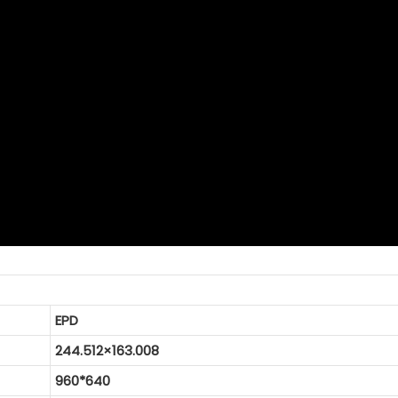
EPD
244.512×163.008
960*640