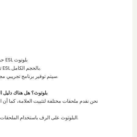
حزمة المجموعة التجريبية لعلامة ESL بلوتوث
تتوفر حزم اختبار بلوتوث لعلامة ESL بالحجم الكامل.
سيتم توفير برنامج تجريبي مجاني لدعم جهود الاختبار للعملاء.
كيفية تثبيت علامة ESL بلوتوث؟ هل هناك د
نحن نقدم ملحقات مختلفة لتثبيت العلامة، كما أن ال
قم بتثبيت علامة ESL البلوتوث على الرف باستخدام الملحقات المختلفة.