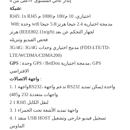
أعلى من 4V إنذار عالي المستوى
شبكة:
RJ45: 1x RJ45 اختياري، 10 م/100 م/1000 م
Wifi: وحدة wifi مدمجة اختيارية 2.4 جيجا هرتز/5.8 جيجا
هرتز (IEEE802.11n/g/b) لجهاز التحكم عن بعد
فحص الفيديو وتنزيله
3G/4G: 3G/4G مدمج اختياري وحدات (FDD-LTE/TD-
LTE/WCDMA/CDMA200)
: وحدة GPS / BeiDou مدمجة اختيارية، GPS
GPS
الافتراضي
:
واجهة الاتصالات
1. واجهة 1RS232، تدعم واجهة RS232 واحدة (يمكن تمديد
واجهات متعددة 232 و485)
2 1 RJ45 لنقل الكابل
3. 1 واجهة تمديد الأشعة تحت الحمراء
4. 1 منفذ USB HOST تسجيل فيديو خارجي وتشغيل
الماوس