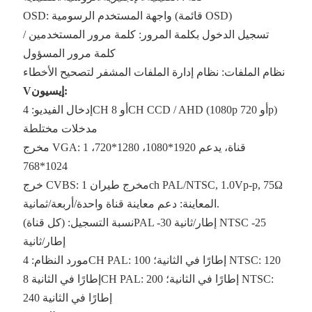
OSD: واجهة المستخدم الرسومية (قائمة OSD)
تسجيل الدخول بكلمة المرور: كلمة مرور المستخدمين /
كلمة مرور المسؤول
نظام الملفات: نظام إدارة الملفات المشفر لتصحيح الأخطاء
Vإيسيون:
إدخال الفيديو: 4CH أو 8CH CCD / AHD (1080p أو 720p)
مدخلات مختلطة
مخرج VGA: 1 قناة، يدعم 1920*1080، 1280*720،
1024*768
خرج CVBS: مخرج طيران 1ch PAL/NTSC, 1.0Vp-p, 75Ω
المعاينة: دعم معاينة قناة واحدة/أربعة/ثمانية.
نسبة التسجيل: (كل قناة)PAL -30 إطار/ثانية NTSC -25
إطار/ثانية
مورد النظام: 4CH PAL: 100 إطارًا في الثانية؛ NTSC: 120
إطارًا في الثانية 8CH PAL: 200 إطارًا في الثانية؛ NTSC:
240 إطارًا في الثانية