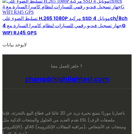
تسليط الضوء على H.265 1080P مركبة SSD موبايل 4ch/8ch
جهاز تسجيل فيديو رقمي للسيارات لنظام كاميرا السيارة مع 4G
WIFI RJ45 GPS
لايوجد بيانات
جاهز للعمل معنا？
zhang@highlightesl.com
باعتبارنا موردًا يتمتع بخبرة تزيد عن 20 عامًا في قطاع البيع بالتجزئة، فإننا
نقدم العديد من الحلول والمنتجات الذكية مثل ESL (ملصقات الرف
الإلكتروني)، وEAS (مراقبة المقالات الإلكترونية)، ومنتجات عد الأشخاص
(عداد الركاب).