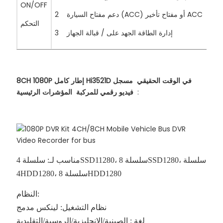
ON/OFF
دعم مفتاح السيارة (ACC) أو مفتاح تأخير ACC
2
التحكم
إدارة الطاقة الجهد على / قبالة الجهاز
3
8CH 1080P إطار كامل Hi3521D في الوقت الحقيقي مسجل
:
فيديو رقمي للمركبة المؤشرات الرئيسية
مناسب لـ: سلسلة 4SSD11280، سلسلة 8SSD1280، سلسلة
4HDD1280، سلسلة 8HDD1280
النظام:
نظام التشغيل: لينكس مدمج
لغة : الصينية/الإنجليزية/الروسية/التقليدية