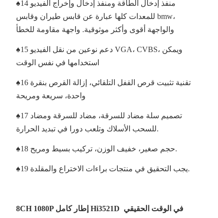
♠14 منفذ إدخال الطاقة ومنفذ إدخال وإخراج الفيديو
للمعدات كلها عبارة عن قابس طيران وقابس bmw،
والواجهة أقوى وأكثر موثوقية. واجهة مقاومة للخطأ
♠15 دعم نوعين من نقل الفيديو VGA، CVBS، ويمكن
استخدامها في نفس الوقت
♠16 تقنية تثبيت قرص القفل التلقائي، إزالة القرص بنقرة
واحدة، سريعة ومريحة
♠17 تصميم سلة مضاد للسرقة، مضاد للسرقة ومضاد
للسحب الأسلاك وتلعب دورا في تبديد الحرارة.
♠18 حجم صغير، خفيف الوزن، تركيب بسيط ومريح.
♠19 يجب التحقيق في منتجات براءات الاختراع والمقلدة.
8CH 1080P إطار كامل Hi3521D في الوقت الحقيقي