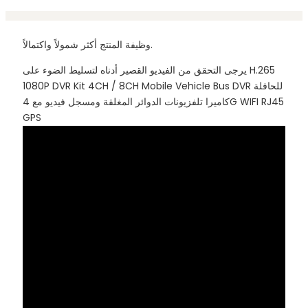
وظيفة المنتج أكثر شمولاً واكتمالاً.
يرجى التحقق من الفيديو القصير أدناه لتسليط الضوء على H.265
1080P DVR Kit 4CH / 8CH Mobile Vehicle Bus DVR للحافلة
كاميرا تلفزيونات الدوائر المغلقة ومسجل فيديو مع 4G WIFI RJ45
GPS