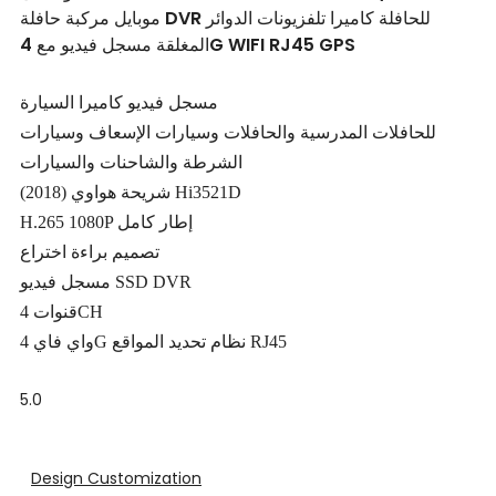
موبايل مركبة حافلة DVR للحافلة كاميرا تلفزيونات الدوائر
المغلقة مسجل فيديو مع 4G WIFI RJ45 GPS
مسجل فيديو كاميرا السيارة
للحافلات المدرسية والحافلات وسيارات الإسعاف وسيارات
الشرطة والشاحنات والسيارات
شريحة هواوي (2018) Hi3521D
H.265 1080P إطار كامل
تصميم براءة اختراع
مسجل فيديو SSD DVR
قنوات 4CH
واي فاي 4G نظام تحديد المواقع RJ45
5.0
Design Customization