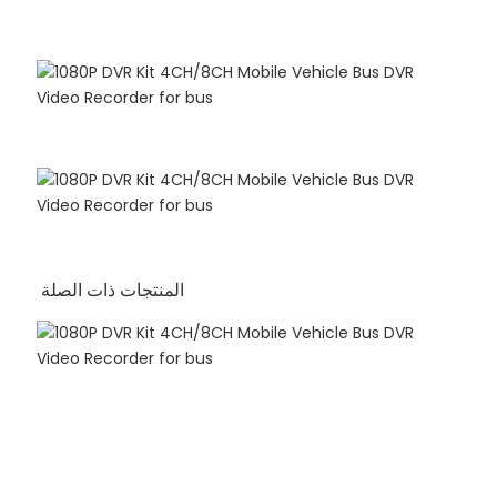
المنتجات ذات الصلة
تسليط الضوء على H.265 1080P DVR Kit 4CH / 8CH موبايل
مركبة حافلة DVR للحافلة كاميرا تلفزيونات الدوائر المغلقة مسجل
فيديو مع 4G WIFI RJ45 GPS
تسليط الضوء على H.265 1080P DVR Kit 4CH / 8CH موبايل