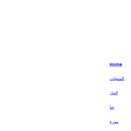
Highlight - متخصصون في حلول البيع بالتجزئة الذكية لأكثر من 20 عامًا.
English
Nederlands
Home
Deutsch
المنتجات
हिन्दी
الحل
русский
Português
عنا
français
موزع
العربية