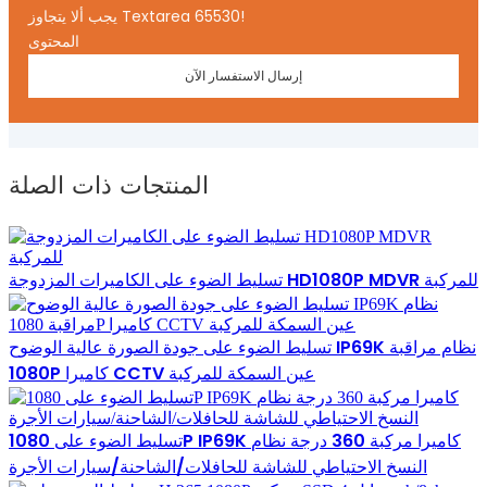
يجب ألا يتجاوز Textarea 65530!
المحتوى
إرسال الاستفسار الآن
المنتجات ذات الصلة
تسليط الضوء على الكاميرات المزدوجة HD1080P MDVR للمركبة
تسليط الضوء على جودة الصورة عالية الوضوح IP69K نظام مراقبة
1080P كاميرا CCTV عين السمكة للمركبة
تسليط الضوء على 1080P IP69K كاميرا مركبة 360 درجة نظام
النسخ الاحتياطي للشاشة للحافلات/الشاحنة/سيارات الأجرة