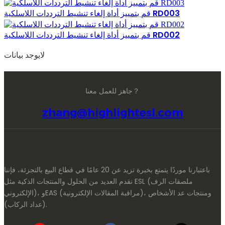
قم بتمييز أداة إلغاء تنشيط الترددات اللاسلكية RD003
قم بتمييز أداة إلغاء تنشيط الترددات اللاسلكية RD002
لايوجد بيانات
جاهز للعمل معنا？
zhang@highlightesl.com
باعتبارنا موردًا يتمتع بخبرة تزيد عن 20 عامًا في قطاع البيع بالتجزئة، فإننا
نقدم العديد من الحلول والمنتجات الذكية مثل ESL (ملصقات الرف
الإلكتروني)، وEAS (مراقبة المقالات الإلكترونية)، ومنتجات عد الأشخاص
(عداد الركاب).