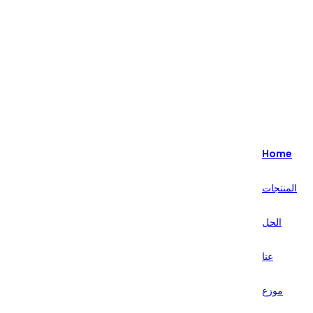
Highlight - متخصصون في حلول البيع بالتجزئة الذكية لأكثر من 20 عامًا.
English
Nederlands
Home
Deutsch
المنتجات
हिन्दी
الحل
русский
Português
عنا
français
موزع
العربية