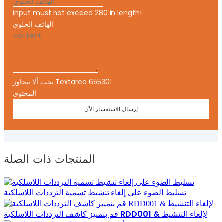
input must not exceed 280 in length!
الهاتف الخلوي
يجب ألا يتجاوز Textarea 65530!
المحتوى
إرسال الاستفسار الآن
المنتجات ذات الصلة
تسليط الضوء على إلغاء تنشيط تسمية الترددات اللاسلكية
قم بتمييز كاشف الترددات اللاسلكية RDD001 & لإلغاء التنشيط