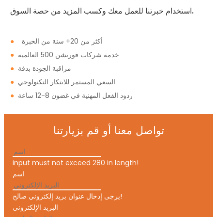
استخدام خبرتنا للعمل معك وكسب المزيد من حصة السوق.
أكثر من 20+ سنة من الخبرة
●
خدمة شركات فورتشن 500 العالمية
●
مراقبة الجودة بدقة
●
السعي المستمر للابتكار التكنولوجي
●
ردود الفعل المهنية في غضون 8-12 ساعة
●
تواصل معنا أو قم بزيارتنا
input must not exceed 280 in length!
اسم
يرجى إدخال عنوان بريد إلكتروني صالح!
البريد الإلكتروني