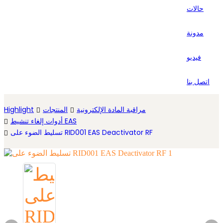
حالات
Español
مدونة
فيديو
اتصل بنا
مراقبة المادة الإلكترونية
المنتجات
Highlight
أدوات إلغاء تنشيط EAS
تسليط الضوء على RID001 EAS Deactivator RF