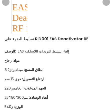
تسليط الضوء على RID001 EAS Deactivator RF
EAS إلغاء تنشيط الترددات اللاسلكية
الوصف:
مواد:
زجاج
نطاق المسح:
ميغاهيرتز8.2
ارتفاع التسجيل:
فوق 15 سم
الخامس220
الجهد المدخلات:
أبعاد الوسادة:
مم200*150*25
الوزن:
ز540