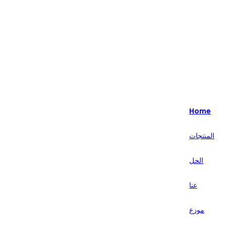
Highlight - متخصصون في حلول البيع بالتجزئة الذكية لأكثر من 20 عامًا.
English
Nederlands
Home
Deutsch
المنتجات
हिन्दी
الحل
русский
Português
عنا
français
موزع
العربية