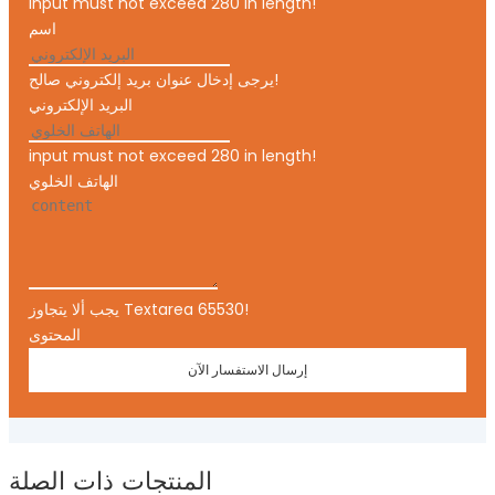
input must not exceed 280 in length!
اسم
يرجى إدخال عنوان بريد إلكتروني صالح!
البريد الإلكتروني
input must not exceed 280 in length!
الهاتف الخلوي
يجب ألا يتجاوز Textarea 65530!
المحتوى
إرسال الاستفسار الآن
المنتجات ذات الصلة