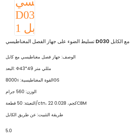
تسليط الضوء على جهاز الفصل المغناطيسي D030 مع الكابل
الوصف: جهاز فصل مغناطيسي مع كابل
البعد: Ф43*49 مللي متر
القوة المغناطيسية: ≥8000GS
الوزن: 560 جرام
التعبئة: 50 قطعة/ctn، 22 كجم، 0.028CBM
طريقة التثبيت: عن طريق الكابل
5.0