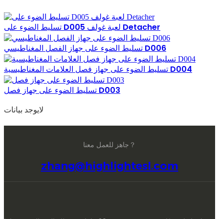
تسليط الضوء على D005 لعبة غولف Detacher
تسليط الضوء على جهاز الفصل المغناطيسي D006
تسليط الضوء على جهاز فصل العلامات المغناطيسية D004
تسليط الضوء على جهاز فصل D003
لايوجد بيانات
جاهز للعمل معنا？
zhang@highlightesl.com