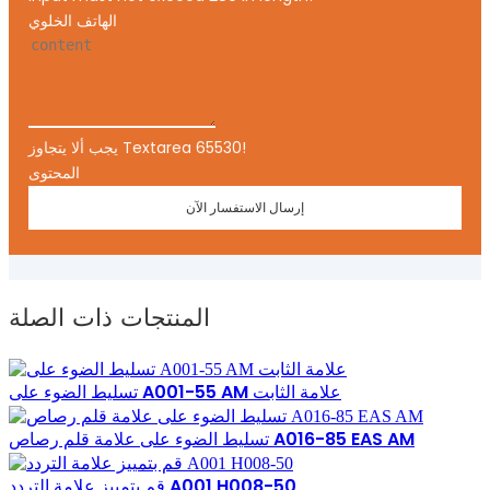
الهاتف الخلوي
يجب ألا يتجاوز Textarea 65530!
المحتوى
إرسال الاستفسار الآن
المنتجات ذات الصلة
تسليط الضوء على A001-55 AM علامة الثابت
تسليط الضوء على علامة قلم رصاص A016-85 EAS AM
قم بتمييز علامة التردد A001 H008-50