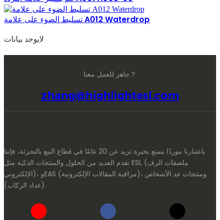
تسليط الضوء على علامة A012 Waterdrop
لايوجد بيانات
جاهز للعمل معنا？
zhang@highlightesl.com
باعتبارنا موردًا يتمتع بخبرة تزيد عن 20 عامًا في قطاع البيع بالتجزئة، فإننا
نقدم العديد من الحلول والمنتجات الذكية مثل ESL (ملصقات الرف
الإلكتروني)، وEAS (مراقبة المقالات الإلكترونية)، ومنتجات عد الأشخاص
(عداد الركاب).