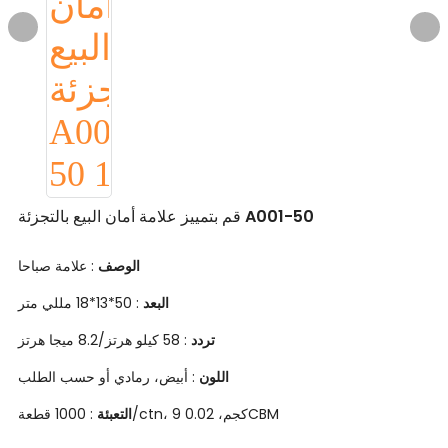
قم بتمييز علامة أمان البيع بالتجزئة A001-50
الوصف
: علامة صباحا
البعد
: 50*13*18 مللي متر
تردد
: 58 كيلو هرتز/8.2 ميجا هرتز
: أبيض، رمادي أو حسب الطلب
اللون
: 1000 قطعة/ctn، 9 كجم، 0.02CBM
التعبئة