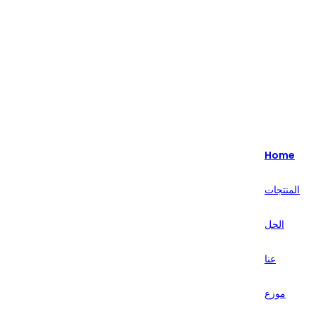
Highlight - متخصصون في حلول البيع بالتجزئة الذكية لأكثر من 20 عامًا.
English
Nederlands
Home
Deutsch
المنتجات
हिन्दी
الحل
русский
Português
عنا
français
موزع
العربية