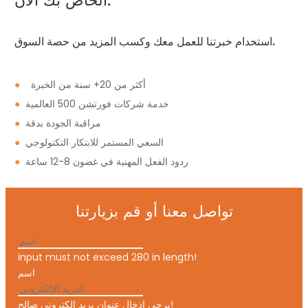
الخاص بك الآن.
استخدام خبرتنا للعمل معك وكسب المزيد من حصة السوق.
أكثر من 20+ سنة من الخبرة
●
خدمة شركات فورتشن 500 العالمية
●
مراقبة الجودة بدقة
●
السعي المستمر للابتكار التكنولوجي
●
ردود الفعل المهنية في غضون 8-12 ساعة
●
تواصل معنا أو قم بزيارتنا
input must not exceed 280 in length!
اسم
يرجى إدخال عنوان بريد إلكتروني صالح!