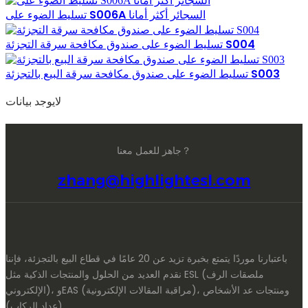
تسليط الضوء على S006A السجائر أكثر أمانا
تسليط الضوء على صندوق مكافحة سرقة التجزئة S004
تسليط الضوء على صندوق مكافحة سرقة البيع بالتجزئة S003
لايوجد بيانات
جاهز للعمل معنا？
zhang@highlightesl.com
باعتبارنا موردًا يتمتع بخبرة تزيد عن 20 عامًا في قطاع البيع بالتجزئة، فإننا
نقدم العديد من الحلول والمنتجات الذكية مثل ESL (ملصقات الرف
الإلكتروني)، وEAS (مراقبة المقالات الإلكترونية)، ومنتجات عد الأشخاص
(عداد الركاب).