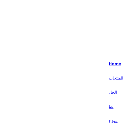
Highlight - متخصصون في حلول البيع بالتجزئة الذكية لأكثر من 20 عامًا.
English
Nederlands
Home
Deutsch
المنتجات
हिन्दी
الحل
русский
Português
عنا
français
موزع
العربية