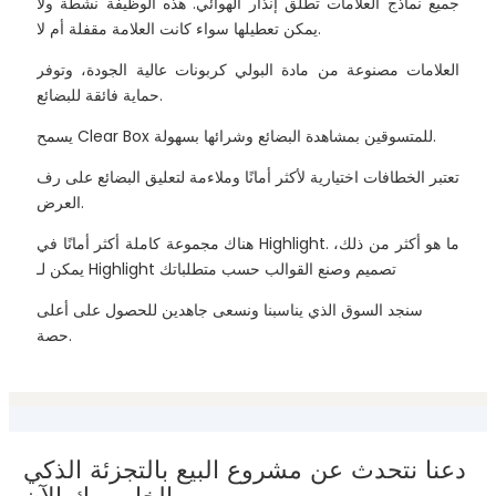
جميع نماذج العلامات تطلق إنذار الهوائي. هذه الوظيفة نشطة ولا
يمكن تعطيلها سواء كانت العلامة مقفلة أم لا.
العلامات مصنوعة من مادة البولي كربونات عالية الجودة، وتوفر
حماية فائقة للبضائع.
يسمح Clear Box للمتسوقين بمشاهدة البضائع وشرائها بسهولة.
تعتبر الخطافات اختيارية لأكثر أمانًا وملاءمة لتعليق البضائع على رف
العرض.
هناك مجموعة كاملة أكثر أمانًا في Highlight. ما هو أكثر من ذلك،
يمكن لـ Highlight تصميم وصنع القوالب حسب متطلباتك
سنجد السوق الذي يناسبنا ونسعى جاهدين للحصول على أعلى
حصة.
دعنا نتحدث عن مشروع البيع بالتجزئة الذكي