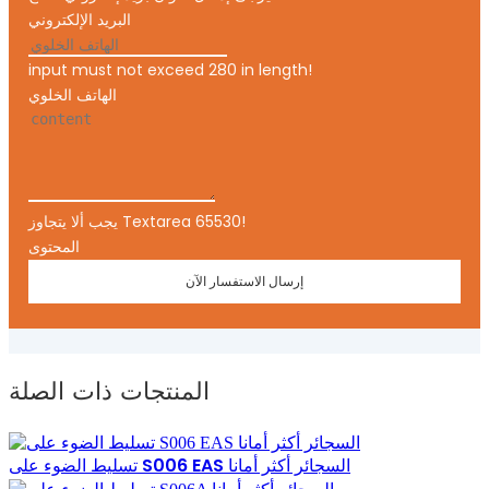
البريد الإلكتروني
input must not exceed 280 in length!
الهاتف الخلوي
يجب ألا يتجاوز Textarea 65530!
المحتوى
إرسال الاستفسار الآن
المنتجات ذات الصلة
تسليط الضوء على S006 EAS السجائر أكثر أمانا