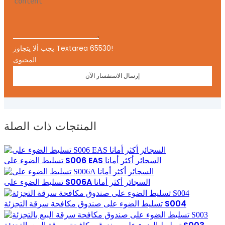
يجب ألا يتجاوز Textarea 65530!
المحتوى
إرسال الاستفسار الآن
المنتجات ذات الصلة
تسليط الضوء على S006 EAS السجائر أكثر أمانا
تسليط الضوء على S006A السجائر أكثر أمانا
تسليط الضوء على صندوق مكافحة سرقة التجزئة S004