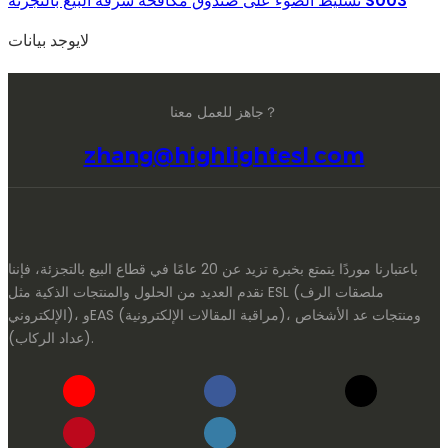
تسليط الضوء على صندوق مكافحة سرقة البيع بالتجزئة S003
لايوجد بيانات
جاهز للعمل معنا？
zhang@highlightesl.com
باعتبارنا موردًا يتمتع بخبرة تزيد عن 20 عامًا في قطاع البيع بالتجزئة، فإننا
نقدم العديد من الحلول والمنتجات الذكية مثل ESL (ملصقات الرف
الإلكتروني)، وEAS (مراقبة المقالات الإلكترونية)، ومنتجات عد الأشخاص
(عداد الركاب).