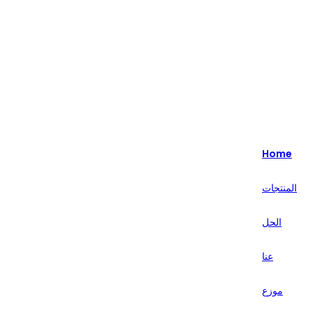
Highlight - متخصصون في حلول البيع بالتجزئة الذكية لأكثر من 20 عامًا.
English
Nederlands
Home
Deutsch
المنتجات
हिन्दी
الحل
русский
Português
عنا
français
موزع
العربية