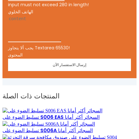
input must not exceed 280 in length!
الهاتف الخلوي
يجب ألا يتجاوز Textarea 65530!
المحتوى
إرسال الاستفسار الآن
المنتجات ذات الصلة
تسليط الضوء على S006 EAS السجائر أكثر أمانا
تسليط الضوء على S006A السجائر أكثر أمانا