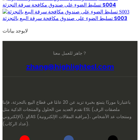
تسليط الضوء على صندوق مكافحة سرقة التجزئة S004
تسليط الضوء على صندوق مكافحة سرقة البيع بالتجزئة S003
لايوجد بيانات
جاهز للعمل معنا？
zhang@highlightesl.com
باعتبارنا موردًا يتمتع بخبرة تزيد عن 20 عامًا في قطاع البيع بالتجزئة، فإننا
نقدم العديد من الحلول والمنتجات الذكية مثل ESL (ملصقات الرف
الإلكتروني)، وEAS (مراقبة المقالات الإلكترونية)، ومنتجات عد الأشخاص
(عداد الركاب).