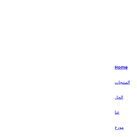
Highlight - متخصصون في حلول البيع بالتجزئة الذكية لأكثر من 20 عامًا.
English
Nederlands
Home
Deutsch
المنتجات
हिन्दी
الحل
русский
Português
عنا
français
موزع
العربية