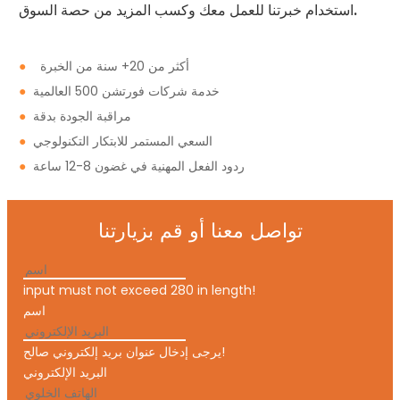
استخدام خبرتنا للعمل معك وكسب المزيد من حصة السوق.
أكثر من 20+ سنة من الخبرة
●
خدمة شركات فورتشن 500 العالمية
●
مراقبة الجودة بدقة
●
السعي المستمر للابتكار التكنولوجي
●
ردود الفعل المهنية في غضون 8-12 ساعة
●
تواصل معنا أو قم بزيارتنا
input must not exceed 280 in length!
اسم
يرجى إدخال عنوان بريد إلكتروني صالح!
البريد الإلكتروني