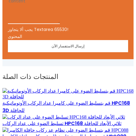
يجب ألا يتجاوز Textarea 65530!
المحتوى
إرسال الاستفسار الآن
المنتجات ذات الصلة
قم بتسليط الضوء على كاميرا عداد الركاب الأوتوماتيكية HPC168
3D للحافلة
تسليط الضوء على عداد الركاب HPC168 ثلاثي الأبعاد للحافلة