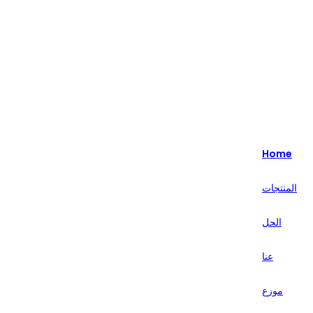
Highlight - متخصصون في حلول البيع بالتجزئة الذكية لأكثر من 20 عامًا.
English
Nederlands
Home
Deutsch
المنتجات
हिन्दी
الحل
русский
Português
عنا
français
موزع
العربية