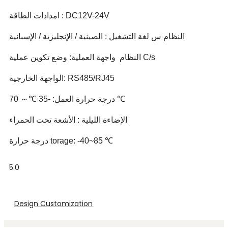
DC12V-24V
امدادات الطاقة :
النظام س
لغة التشغيل :
الصينية / الإنجليزية / الإسبانية
وضع تكوين عملية C/s
النظام
واجهة العملية:
الواجهة الخارجية: RS485/RJ45
℃
70
درجة حرارة العمل:
-35
℃～
الإضاءة الليلية :
الأشعة تحت الحمراء
℃
-40~85
درجة حرارة torage:
5.0
Design Customization