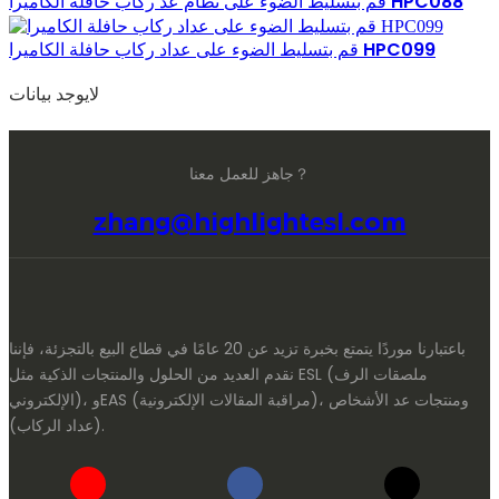
قم بتسليط الضوء على نظام عد ركاب حافلة الكاميرا HPC088
قم بتسليط الضوء على عداد ركاب حافلة الكاميرا HPC099
لايوجد بيانات
جاهز للعمل معنا？
zhang@highlightesl.com
باعتبارنا موردًا يتمتع بخبرة تزيد عن 20 عامًا في قطاع البيع بالتجزئة، فإننا
نقدم العديد من الحلول والمنتجات الذكية مثل ESL (ملصقات الرف
الإلكتروني)، وEAS (مراقبة المقالات الإلكترونية)، ومنتجات عد الأشخاص
(عداد الركاب).