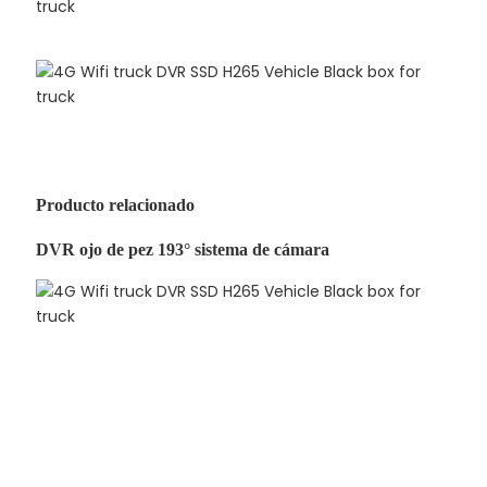
Producto relacionado
DVR ojo de pez 193° sistema de cámara
Resalte el dvr del camión de la caja negra del vehículo
4G Wifi SSD H.265 para el sistema de cámara del
camión con 4G WIFI RJ45 GPS
Resalte el dvr del camión de la caja negra del vehículo
4G Wifi SSD H.265 para el sistema de cámara del