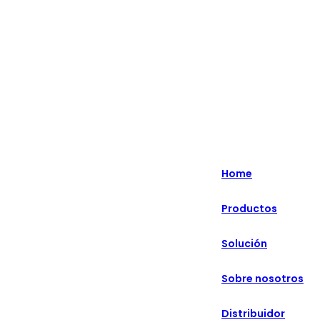
Lo más destacado: Especializado en soluciones minoristas
inteligentes durante más de 20 años.
English
Nederlands
Home
Deutsch
Productos
हिन्दी
Solución
русский
Português
Sobre nosotros
français
Distribuidor