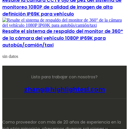
Resalte la cámara CCTV ojo de pez del sistema de
monitoreo 1080P de calidad de imagen de alta
definición IP69K para vehículo
Resalte el sistema de respaldo del monitor de 360°
de la cámara del vehículo 1080P IP69K para
autobús/camión/taxi
sin datos
Listo para trabajar con nosotros?
zhang@highlightesl.com
Como proveedor con más de 20 años de experiencia en la
industria minorista, ofrecemos diversas soluciones y