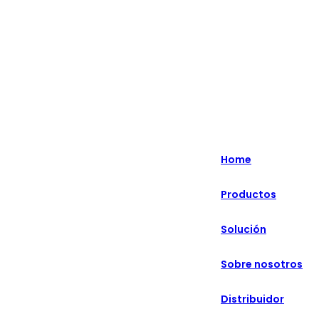
English
Nederlands
Home
Deutsch
Productos
हिन्दी
Solución
русский
Português
Sobre nosotros
français
Distribuidor
العربية