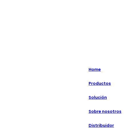
Lo más destacado: Especializado en soluciones minoristas
inteligentes durante más de 20 años.
English
Nederlands
Home
Deutsch
Productos
हिन्दी
Solución
русский
Português
Sobre nosotros
français
Distribuidor