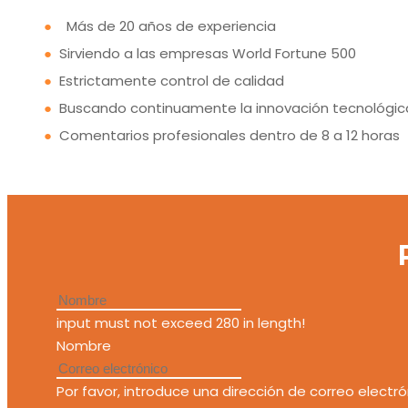
●
Más de 20 años de experiencia
●
Sirviendo a las empresas World Fortune 500
●
Estrictamente control de calidad
●
Buscando continuamente la innovación tecnológic
●
Comentarios profesionales dentro de 8 a 12 horas
input must not exceed 280 in length!
Nombre
Por favor, introduce una dirección de correo electró