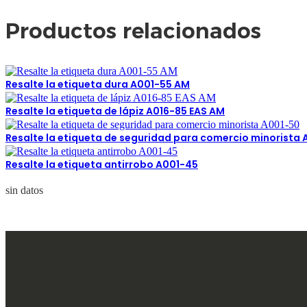
Productos relacionados
Resalte la etiqueta dura A001-55 AM
Resalte la etiqueta de lápiz A016-85 EAS AM
Resalte la etiqueta de seguridad para comercio minorista
Resalte la etiqueta antirrobo A001-45
sin datos