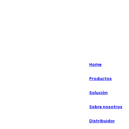
English
Nederlands
Home
Deutsch
Productos
हिन्दी
Solución
русский
Português
Sobre nosotros
français
Distribuidor
العربية