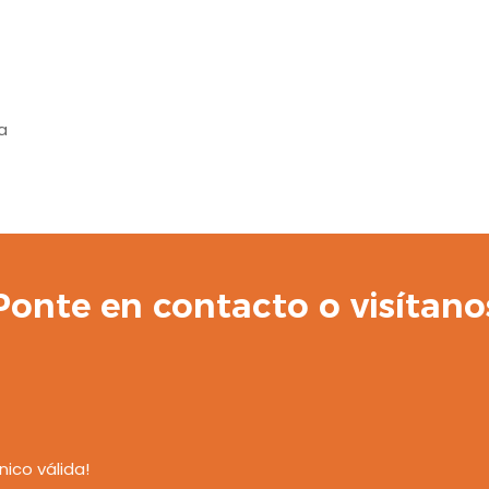
a
Ponte en contacto o visítano
nico válida!