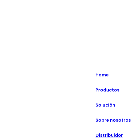
Lo más destacado: Especializado en soluciones minoristas
inteligentes durante más de 20 años.
English
Nederlands
Home
Deutsch
Productos
हिन्दी
Solución
русский
Português
Sobre nosotros
français
Distribuidor