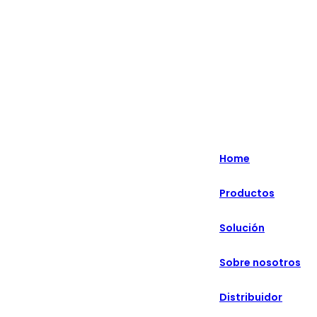
English
Nederlands
Home
Deutsch
Productos
हिन्दी
Solución
русский
Português
Sobre nosotros
français
Distribuidor
العربية