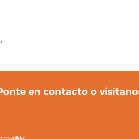
a
Ponte en contacto o visítano
nico válida!