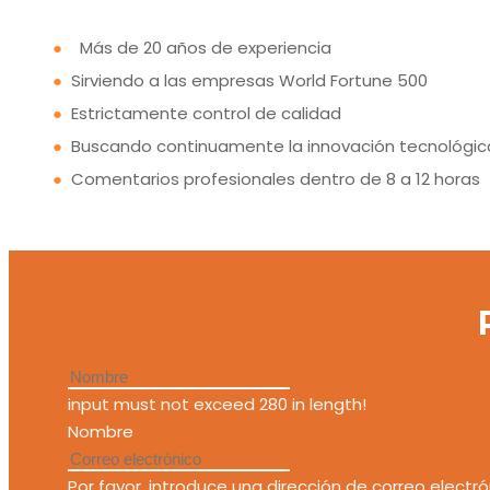
●
Más de 20 años de experiencia
●
Sirviendo a las empresas World Fortune 500
●
Estrictamente control de calidad
●
Buscando continuamente la innovación tecnológic
●
Comentarios profesionales dentro de 8 a 12 horas
input must not exceed 280 in length!
Nombre
Por favor, introduce una dirección de correo electró