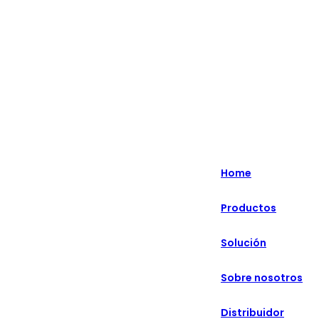
Lo más destacado: Especializado en soluciones minoristas
inteligentes durante más de 20 años.
English
Nederlands
Home
Deutsch
Productos
हिन्दी
Solución
русский
Português
Sobre nosotros
français
Distribuidor