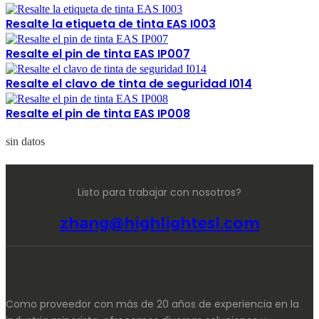
Resalte la etiqueta de tinta EAS I003
Resalte el pin de tinta EAS IP007
Resalte el clavo de tinta de seguridad I014
Resalte el pin de tinta EAS IP008
sin datos
Listo para trabajar con nosotros?
zhang@highlightesl.com
Como proveedor con más de 20 años de experiencia en la