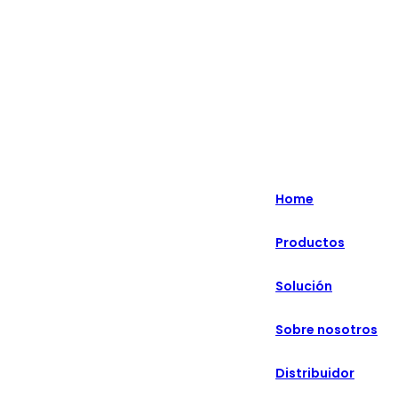
English
Nederlands
Home
Deutsch
Productos
हिन्दी
Solución
русский
Português
Sobre nosotros
français
Distribuidor
العربية