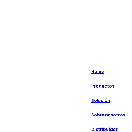
Lo más destacado: Especializado en soluciones minoristas
inteligentes durante más de 20 años.
English
Nederlands
Home
Deutsch
Productos
हिन्दी
Solución
русский
Português
Sobre nosotros
français
Distribuidor