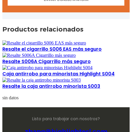
Productos relacionados
Resalte el cigarrillo S006 EAS más seguro
Resalte S006A Cigarrillo más seguro
Caja antirrobo para minoristas Highlight S004
Resalte la caja antirrobo minorista S003
sin datos
Listo para trabajar con nosotros?
zhang@highlightesl.com