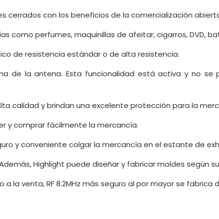
s cerrados con los beneficios de la comercialización abierta
s como perfumes, maquinillas de afeitar, cigarros, DVD, bater
co de resistencia estándar o de alta resistencia.
ma de la antena. Esta funcionalidad está activa y no s
ta calidad y brindan una excelente protección para la merc
er y comprar fácilmente la mercancía.
ro y conveniente colgar la mercancía en el estante de exhi
Además, Highlight puede diseñar y fabricar moldes según s
o a la venta, RF 8.2MHz más seguro al por mayor se fabric