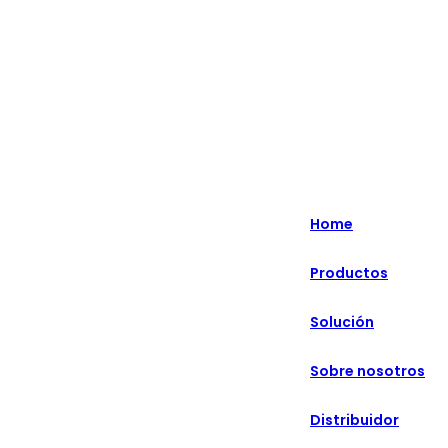
English
Nederlands
Home
Deutsch
Productos
हिन्दी
Solución
русский
Português
Sobre nosotros
français
Distribuidor
العربية