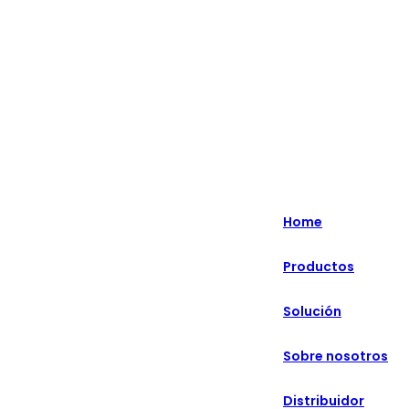
Lo más destacado: Especializado en soluciones minoristas
inteligentes durante más de 20 años.
English
Nederlands
Home
Deutsch
Productos
हिन्दी
Solución
русский
Português
Sobre nosotros
français
Distribuidor