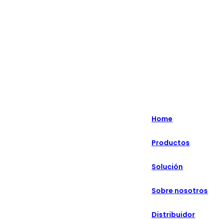
Lo más destacado: Especializado en soluciones minoristas
inteligentes durante más de 20 años.
English
Nederlands
Home
Deutsch
Productos
हिन्दी
Solución
русский
Português
Sobre nosotros
français
Distribuidor