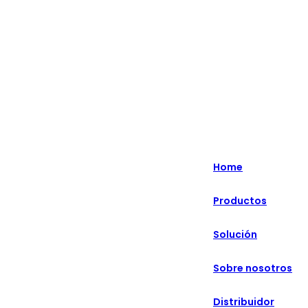
Lo más destacado: Especializado en soluciones minoristas
inteligentes durante más de 20 años.
English
Nederlands
Home
Deutsch
Productos
हिन्दी
Solución
русский
Português
Sobre nosotros
français
Distribuidor