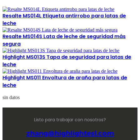
Resalte MS014L Etiqueta antirrobo para latas de
leche
Resalte MS014S Lata de leche de seguridad más
segura
Highlight MS013S Tapa de seguridad para latas de
leche
Highlight MS011 Envoltura de araña para latas de
leche
sin datos
Listo para trabajar con nosotros?
zhang@highlightesl.com