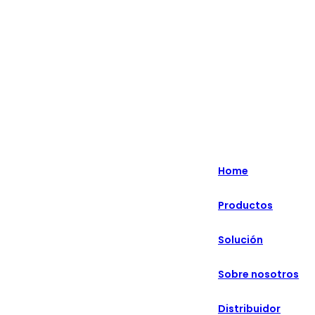
Lo más destacado: Especializado en soluciones minoristas
inteligentes durante más de 20 años.
English
Nederlands
Home
Deutsch
Productos
हिन्दी
Solución
русский
Português
Sobre nosotros
français
Distribuidor