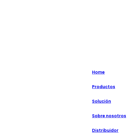
Lo más destacado: Especializado en soluciones minoristas
inteligentes durante más de 20 años.
English
Nederlands
Home
Deutsch
Productos
हिन्दी
Solución
русский
Português
Sobre nosotros
français
Distribuidor