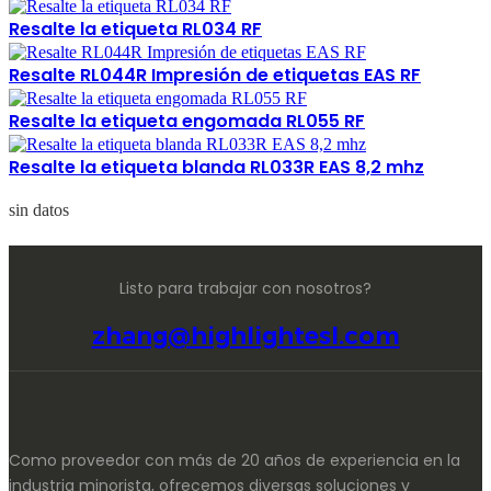
Resalte la etiqueta RL034 RF
Resalte RL044R Impresión de etiquetas EAS RF
Resalte la etiqueta engomada RL055 RF
Resalte la etiqueta blanda RL033R EAS 8,2 mhz
sin datos
Listo para trabajar con nosotros?
zhang@highlightesl.com
Como proveedor con más de 20 años de experiencia en la
industria minorista, ofrecemos diversas soluciones y