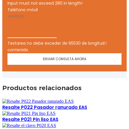
input must not exceed 280 in length!
Teléfono móvil
Textarea no debe exceder de 65530 de longitud.!
contenido
ENVIAR CONSULTA AHORA
Productos relacionados
Resalte P022 Pasador ranurado EAS
Resalte P021 Pin liso EAS