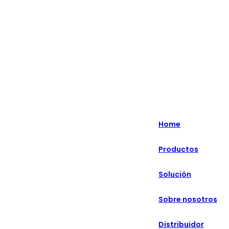
Lo más destacado: Especializado en soluciones minoristas
inteligentes durante más de 20 años.
English
Nederlands
Home
Deutsch
Productos
हिन्दी
Solución
русский
Português
Sobre nosotros
français
Distribuidor