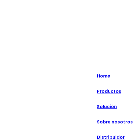
Lo más destacado: Especializado en soluciones minoristas
inteligentes durante más de 20 años.
English
Nederlands
Home
Deutsch
Productos
हिन्दी
Solución
русский
Português
Sobre nosotros
français
Distribuidor