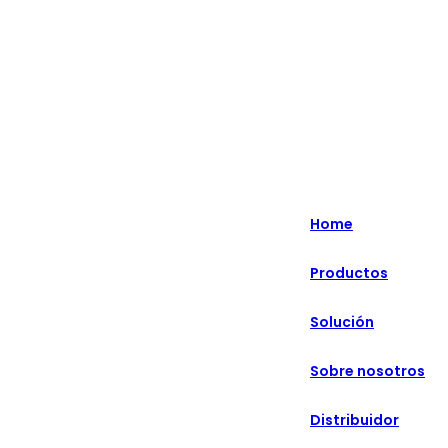
English
Nederlands
Home
Deutsch
Productos
हिन्दी
Solución
русский
Português
Sobre nosotros
français
Distribuidor
العربية