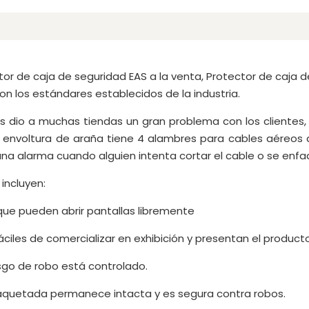
or de caja de seguridad EAS a la venta, Protector de caja d
n los estándares establecidos de la industria.
as dio a muchas tiendas un gran problema con los clientes,
 envoltura de araña tiene 4 alambres para cables aéreos
a alarma cuando alguien intenta cortar el cable o se enfa
incluyen:
que pueden abrir pantallas libremente
es de comercializar en exhibición y presentan el producto 
o de robo está controlado.
quetada permanece intacta y es segura contra robos.