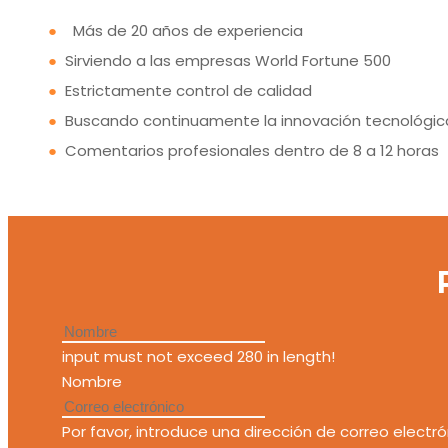
●
Más de 20 años de experiencia
●
Sirviendo a las empresas World Fortune 500
●
Estrictamente control de calidad
●
Buscando continuamente la innovación tecnológic
●
Comentarios profesionales dentro de 8 a 12 horas
input must not exceed 280 in length!
Nombre
Por favor, introduce una dirección de correo electró