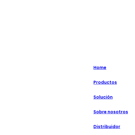
English
Nederlands
Home
Deutsch
Productos
हिन्दी
Solución
русский
Português
Sobre nosotros
français
Distribuidor
العربية