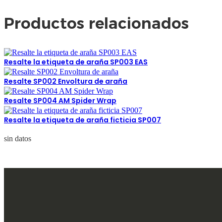
Productos relacionados
Resalte la etiqueta de araña SP003 EAS
Resalte SP002 Envoltura de araña
Resalte SP004 AM Spider Wrap
Resalte la etiqueta de araña ficticia SP007
sin datos