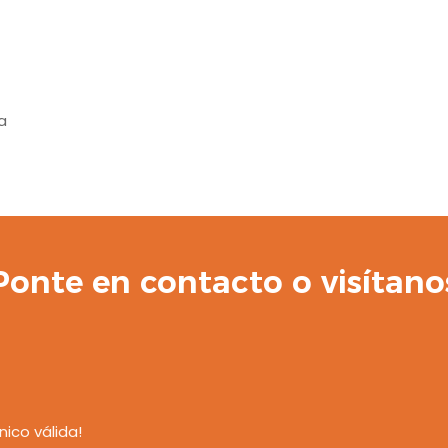
a
Ponte en contacto o visítano
nico válida!