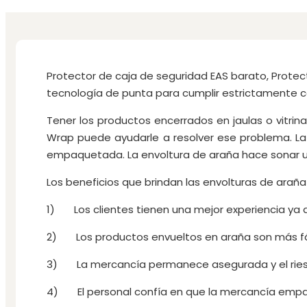
Protector de caja de seguridad EAS barato, Protect
tecnología de punta para cumplir estrictamente co
Tener los productos encerrados en jaulas o vitrin
Wrap puede ayudarle a resolver ese problema. La
empaquetada. La envoltura de araña hace sonar un
Los beneficios que brindan las envolturas de araña 
1) Los clientes tienen una mejor experiencia ya 
2) Los productos envueltos en araña son más fácil
3) La mercancía permanece asegurada y el riesg
4) El personal confía en que la mercancía empa