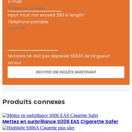
e-mail
input must not exceed 280 in length!
Téléphone portable
textarea ne doit pas dépasser 65530 de longueur!
teneur
ENVOYER UNE ENQUÊTE MAINTENANT
Produits connexes
Mettez en surbrillance S006 EAS Cigarette Safer