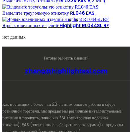
Выделите мягкую этикетку RL033R EAS 8,2 МГц
Выделите треугольную этикетку RL046 EAS
Ярлык ювелирных изделий Highlight RL044SL RF
нет данных
Готовы работать с нами?
zhang@highlightesl.com
Как поставщик с более чем 20-летним опытом работы в сфере
розничной торговли, мы предлагаем различные интеллектуальные
решения и продукты, такие как ESL (электронная полочная
этикетка), EAS (электронное наблюдение за товарами) и продукты
для подсчета людей (счетчики пассажиров).