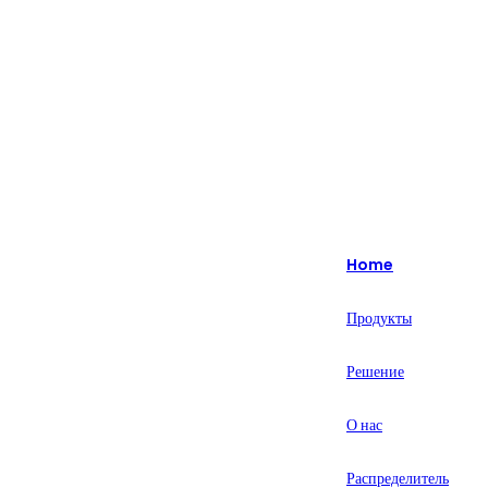
Изюминка: более 20 лет специализируется на интеллектуальных
решениях для розничной торговли.
English
Nederlands
Home
Deutsch
Продукты
हिन्दी
Решение
русский
Português
О нас
français
Распределитель