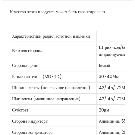
Качество этого продукта может быть гарантировано
Характеристики радиочастотной наклейки
Штрих-код/белый/
Верхняя сторона:
индивидуальному з
Сторона цепи:
Белый
Размер антенны (MD×TD):
30×40Мм
Ширина ленты (поперечное направление):
42/ 45/ 72Мм
Шаг ленты (машинное направление):
42/ 45/ 72Мм
Субстрат:
20μм
Сторона индуктора:
Алюминий, 55μм
Сторона конденсатора:
Алюминий, 20μм