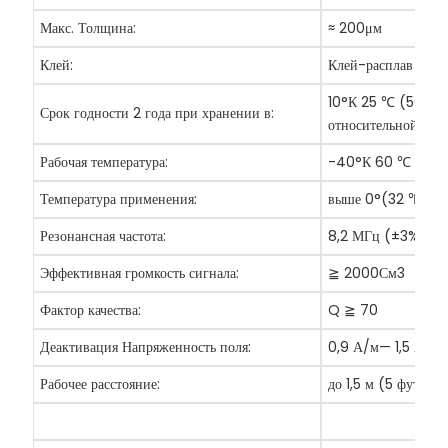
Макс. Толщина:
≈
200μм
Клей:
Клей-расплав
10°К 25
℃
(50°К
Срок годности 2 года при хранении в:
относительной вла
Рабочая температура:
-40°К 60
℃
(-40
Температура применения:
выше 0°(32
℉
)
Резонансная частота:
8,2 МГц (±3%)
Эффективная громкость сигнала:
≧
2000См3
Фактор качества:
Q
≧
70
Деактивация Напряженность поля:
0,9 А/м— 1,5 А/м
Рабочее расстояние:
до 1,5 м (5 футов)