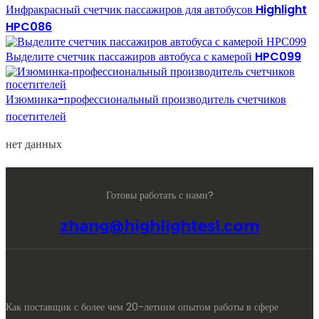
Инфракрасный счетчик пассажиров для автобусов Highlight
HPC086
Выделите счетчик пассажиров автобуса с камерой HPC099
Изюминка-профессиональный производитель счетчиков
посетителей
нет данных
Готовы работать с нами?
zhang@highlightesl.com
Как поставщик с более чем 20-летним опытом работы в сфере