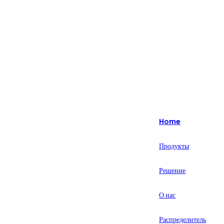
Изюминка: более 20 лет специализируется на интеллектуальных
решениях для розничной торговли.
English
Nederlands
Home
Deutsch
Продукты
हिन्दी
Решение
русский
Português
О нас
français
Распределитель