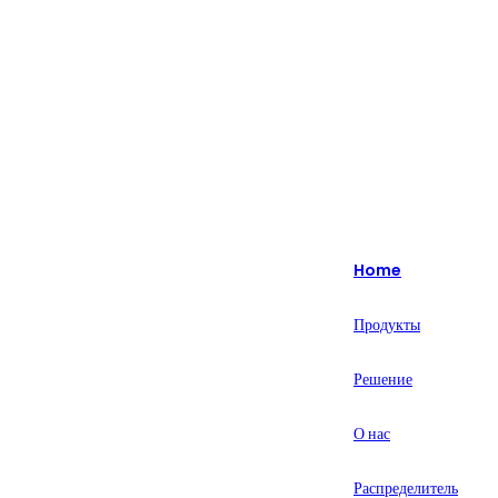
Изюминка: более 20 лет специализируется на интеллектуальных
решениях для розничной торговли.
English
Nederlands
Home
Deutsch
Продукты
हिन्दी
Решение
русский
Português
О нас
français
Распределитель