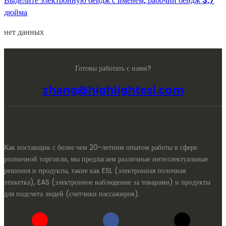
Выделите электронную бейдж с именем, рабочий бейдж 3,7
дюйма
нет данных
Готовы работать с нами?
zhang@highlightesl.com
Как поставщик с более чем 20-летним опытом работы в сфере
розничной торговли, мы предлагаем различные интеллектуальные
решения и продукты, такие как ESL (электронная полочная
этикетка), EAS (электронное наблюдение за товарами) и продукты
для подсчета людей (счетчики пассажиров).