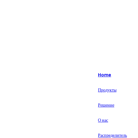
Изюминка: более 20 лет специализируется на интеллектуальных
решениях для розничной торговли.
English
Nederlands
Home
Deutsch
Продукты
हिन्दी
Решение
русский
Português
О нас
français
Распределитель