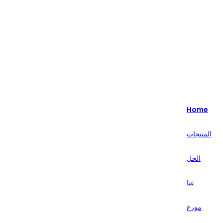
Highlight - متخصصون في حلول البيع بالتجزئة الذكية لأكثر من 20 عامًا.
English
Nederlands
Home
Deutsch
المنتجات
हिन्दी
الحل
русский
Português
عنا
français
موزع
العربية