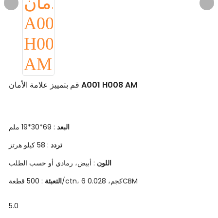
قم بتمييز علامة الأمان A001 H008 AM
: 69*30*19 ملم
البعد
: 58 كيلو هرتز
تردد
: أبيض، رمادي أو حسب الطلب
اللون
: 500 قطعة/ctn، 6 كجم، 0.028CBM
التعبئة
5.0