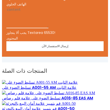
الهاتف الخلوي
يجب ألا يتجاوز Textarea 65530!
المحتوى
إرسال الاستفسار الآن
المنتجات ذات الصلة
تسليط الضوء على A001-55 AM علامة الثابت
تسليط الضوء على علامة قلم رصاص A016-85 EAS AM
قم بتمييز علامة أمان البيع بالتجزئة A001-50