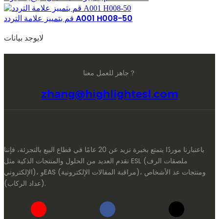
قم بتمييز علامة التردد A001 H008-50
لايوجد بيانات
جاهز للعمل معنا？
zhang@highlightesl.com
باعتبارنا موردًا يتمتع بخبرة تزيد عن 20 عامًا في قطاع البيع بالتجزئة، فإننا
نقدم العديد من الحلول والمنتجات الذكية مثل ESL (ملصقات الرف
الإلكتروني)، وEAS (مراقبة المقالات الإلكترونية)، ومنتجات عد الأشخاص
(عداد الركاب).