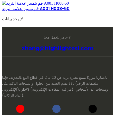
قم بتمييز علامة التردد A001 H008-50
لايوجد بيانات
جاهز للعمل معنا？
zhang@highlightesl.com
باعتبارنا موردًا يتمتع بخبرة تزيد عن 20 عامًا في قطاع البيع بالتجزئة، فإننا
نقدم العديد من الحلول والمنتجات الذكية مثل ESL (ملصقات الرف
الإلكتروني)، وEAS (مراقبة المقالات الإلكترونية)، ومنتجات عد الأشخاص
(عداد الركاب).