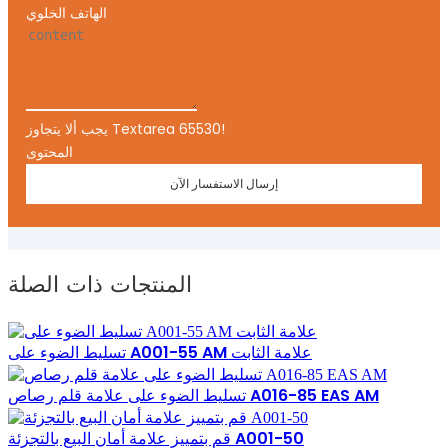
الهاتف الخلوي
يجب ألا يتجاوز Textarea 65530!
المحتوى
إرسال الاستفسار الآن
المنتجات ذات الصلة
تسليط الضوء على A001-55 AM علامة الثابت
تسليط الضوء على علامة قلم رصاص A016-85 EAS AM
قم بتمييز علامة أمان البيع بالتجزئة A001-50