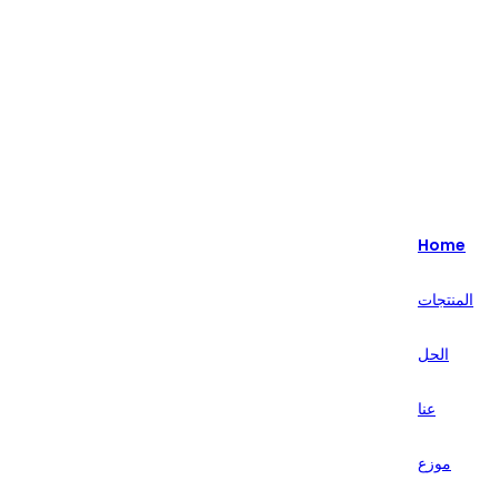
Highlight - متخصصون في حلول البيع بالتجزئة الذكية لأكثر من 20 عامًا.
English
Nederlands
Home
Deutsch
المنتجات
हिन्दी
الحل
русский
Português
عنا
français
موزع
العربية