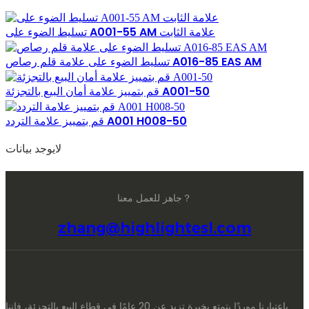
تسليط الضوء على A001-55 AM علامة الثابت
تسليط الضوء على علامة قلم رصاص A016-85 EAS AM
قم بتمييز علامة أمان البيع بالتجزئة A001-50
قم بتمييز علامة التردد A001 H008-50
لايوجد بيانات
جاهز للعمل معنا？
zhang@highlightesl.com
باعتبارنا موردًا يتمتع بخبرة تزيد عن 20 عامًا في قطاع البيع بالتجزئة، فإننا