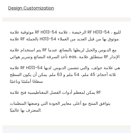
Design Customization
موثوقية علامة RF H013-54 الرخيصة ، علامة RF H013-54 للبيع ،
علامة RF بالجملة H013-54 موثوق بها من قبل العديد من العملاء.
يتم استخدام علامة RF مع الدبوس والحبل لربطها بالبضائع. عندما
تأخذ السرقة البضائع وتمرير هوائي eas، ستطلق علامة RF الإنذار
علامة RF H013-54 هي علامة جولف، والتي تتضمن الدبوس. لديها
ثلاثة أحجام: 45 ملم، 54 ملم و 63 ملم. يمكن أن يكون السطح
سطحًا أملسًا وناعمًا
يمكن لمعظم أدوات الفصل المغناطيسية فتح علامة RF
يتوافق المنتج مع أعلى معايير الجودة التي وضعتها المنظمات
المعترف بها عالميًا.