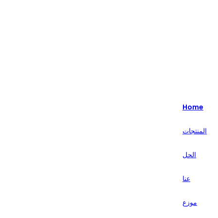
Highlight - متخصصون في حلول البيع بالتجزئة الذكية لأكثر من 20 عامًا.
English
Nederlands
Home
Deutsch
المنتجات
हिन्दी
الحل
русский
Português
عنا
français
موزع
العربية