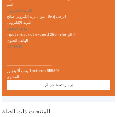
اسم
يرجى إدخال عنوان بريد إلكتروني صالح!
البريد الإلكتروني
input must not exceed 280 in length!
الهاتف الخلوي
يجب ألا يتجاوز Textarea 65530!
المحتوى
إرسال الاستفسار الآن
المنتجات ذات الصلة