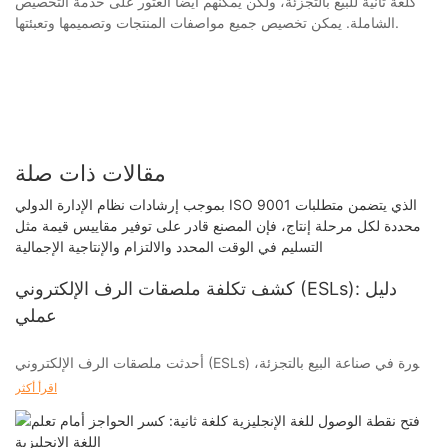
كلغة ثانية للبيع بالتجزئة، ولكن يمكنهم أيضًا العثور على خدمة التخصيص
الشاملة. يمكن تخصيص جميع مواصفات المنتجات وتصميمها وتعبئتها.
مقالات ذات صلة
بموجب إرشادات نظام الإدارة الدولي ISO 9001 الذي يتضمن متطلبات
محددة لكل مرحلة إنتاج، فإن المصنع قادر على توفير مقاييس قيمة مثل
التسليم في الوقت المحدد والالتزام والإنتاجية الإجمالية
كشف تكلفة ملصقات الرف الإلكتروني (ESLs): دليل
عملي
أحدثت ملصقات الرف الإلكتروني (ESLs) ثورة في صناعة البيع بالتجزئة،
حيث قدمت فوائد عديدة مثل تحسين الكفاءة والدقة. ومع ذلك، مع تنفيذ
اقرأ أكثر
ESLs تأتي مسألة التكلفة. في هذا الدليل العملي، نهدف إلى الكشف عن
التكلفة الحقيقية لـ ESLs وتقديم رؤى قيمة لتجار التجزئة الذين يفكرون
في هذه التكنولوجيا. سواء كنت صاحب عمل صغير أو بائع تجزئة كبير، فإن