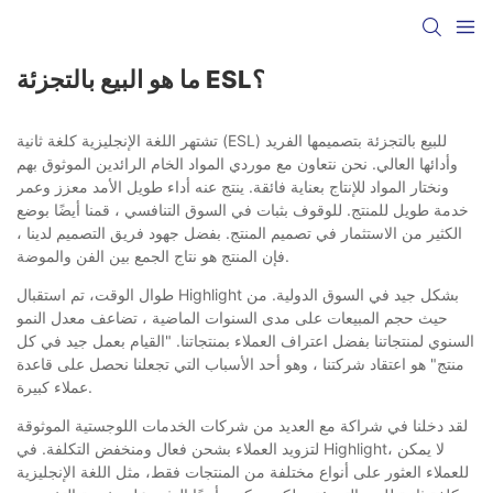
ما هو البيع بالتجزئة ESL؟
تشتهر اللغة الإنجليزية كلغة ثانية (ESL) للبيع بالتجزئة بتصميمها الفريد
وأدائها العالي. نحن نتعاون مع موردي المواد الخام الرائدين الموثوق بهم
ونختار المواد للإنتاج بعناية فائقة. ينتج عنه أداء طويل الأمد معزز وعمر
خدمة طويل للمنتج. للوقوف بثبات في السوق التنافسي ، قمنا أيضًا بوضع
الكثير من الاستثمار في تصميم المنتج. بفضل جهود فريق التصميم لدينا ،
فإن المنتج هو نتاج الجمع بين الفن والموضة.
طوال الوقت، تم استقبال Highlight بشكل جيد في السوق الدولية. من
حيث حجم المبيعات على مدى السنوات الماضية ، تضاعف معدل النمو
السنوي لمنتجاتنا بفضل اعتراف العملاء بمنتجاتنا. "القيام بعمل جيد في كل
منتج" هو اعتقاد شركتنا ، وهو أحد الأسباب التي تجعلنا نحصل على قاعدة
عملاء كبيرة.
لقد دخلنا في شراكة مع العديد من شركات الخدمات اللوجستية الموثوقة
لتزويد العملاء بشحن فعال ومنخفض التكلفة. في Highlight، لا يمكن
للعملاء العثور على أنواع مختلفة من المنتجات فقط، مثل اللغة الإنجليزية