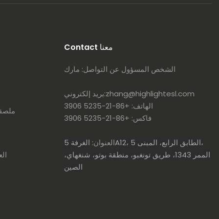
Contact معنا
الشخص المسؤول عن التواصل: مارك
zhang@highlightesl.com
بريد إلكتروني:
الهاتف: +86-21-5235 3906
ملصقا
فاكس: +86-21-5235 3906
الغرفة 5A12، الطابق الرابع، المبنى 5،
العنوان:
الممر 1343، طريق تونغبو، منطقة بوتو، شنغهاي،
الع
الصين
ن