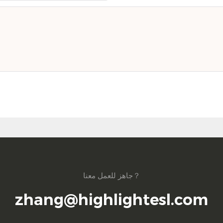
جاهز للعمل معنا？
zhang@highlightesl.com