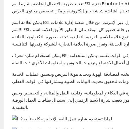
تعتمد طريقة الاتصال الخاصة بشارة اسم ESL تقنية Bluetooth 5.0، التي تتميز باستهلاك منخفض للطاقة وسرعة تحديث سريعة واستقرار جيد ونقل
يمكن لعلامة اسم ESL أن تجعل عملية الإدارة أكثر كفاءة ودقة. يمكنه جعل حضور الموظفين وتسجيل الدخول عبر الإنترنت. من خلال منصة إدارة علامات
الاسم ESL، يمكن الاستعلام بسهولة عن حالة حضور كل موظف. إن المظهر الأنيق لعلامة اسم ESL والمظهر عالي التقنية وميزات العرض المخصصة
ع علامة الاسم الفردية التقليدية. تجذب صورة التكنولوجيا الفائقة
يمكن استخدام شارة معرف ESL كهوية للمشاركين لتسهيل إدارة شؤون الموظفين وإحصائيات المعلومات للمنظم. وفي الوقت نفسه، يمكن استخدامه
خدم لمصادقة الهوية وتحديد هوية المريض وتنسيق عمليات الخدمة
رة في الذكاء والمعلوماتية، وقابلية النقل والمتانة، والتخصيص وحس
أمور دفعت شارة الاسم الرقمي إلى استبدال بطاقات العمل الورقية
التقليدية.