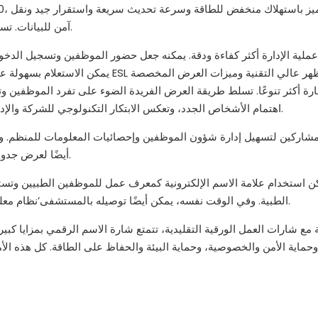
آمن للبيانات. تستخدم الشاشة شاشة حبر إلكترونية، ويمكن تخصيص محتوى العرض.
رة أكثر تنوعًا. تسلط طريقة العرض الفريدة الضوء على تفرد الموظفين وتنو
اهتمام الأشخاص الجدد، وتعكس الابتكار التكنولوجي للشركة والإدارة الحديثة، وتعزز صورة العلامة التجارية للشركة وقدرتها التنافسية.
أيضًا لعرض جدول أعمال الاجتماع وترتيبات الجلوس والمعلومات الأخرى ذات الصلة.
ن استخدام علامة الاسم الإلكترونية كمعرف عمل للموظفين الطبيين وتست
الطبية. وفي الوقت نفسه، يمكن أيضًا توصيله بالمستشفى’نظام معلومات لتحقيق تحديث البيانات الطبية ومشاركتها في الوقت الفعلي.
ة مع شارات العمل الورقية التقليدية، تتمتع شارة الاسم الرقمي بمزايا كبي
حماية الأمن والخصوصية، وحماية البيئة والحفاظ على الطاقة. كل هذه ال