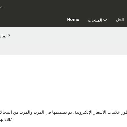
Highlight - متخصصون في حلول البيع بالتجزئة الذكية لأكثر من 20 عامًا.
الحل
Home
المنتجات
لماذا تستخدم شارة عمل اللغة الإنجليزية كلغة ثانية？
ور علامات الأسعار الإلكترونية، تم تصميمها في المزيد والمزيد من المجال
ظهرت شارة عمل ESL بهدوء. فلماذا يجب علينا استخدام شارة العمل ESL؟