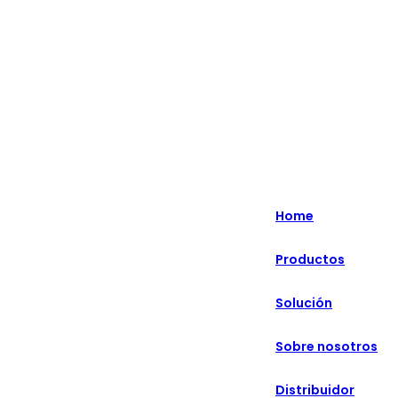
Lo más destacado: Especializado en soluciones minoristas
inteligentes durante más de 20 años.
English
Nederlands
Home
Deutsch
Productos
हिन्दी
Solución
русский
Português
Sobre nosotros
français
Distribuidor