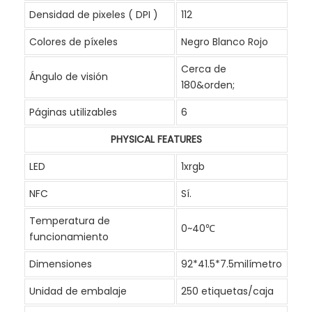
Densidad de pixeles ( DPI )
112
Colores de píxeles
Negro Blanco Rojo
Cerca de
Ángulo de visión
180&orden;
Páginas utilizables
6
PHYSICAL FEATURES
LED
1xrgb
NFC
Sí.
Temperatura de
0~40℃
funcionamiento
Dimensiones
92*41.5*7.5milímetro
Unidad de embalaje
250 etiquetas/caja