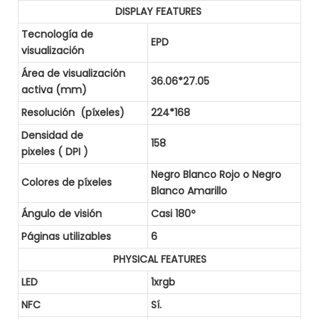
DISPLAY FEATURES
Tecnología de
EPD
visualización
Área de visualización
36.06*27.05
activa (mm)
Resolución (píxeles)
224*168
Densidad de
158
pixeles ( DPI )
Negro Blanco Rojo o Negro
Colores de píxeles
Blanco Amarillo
Ángulo de visión
Casi 180º
Páginas utilizables
6
PHYSICAL FEATURES
LED
1xrgb
NFC
Sí.