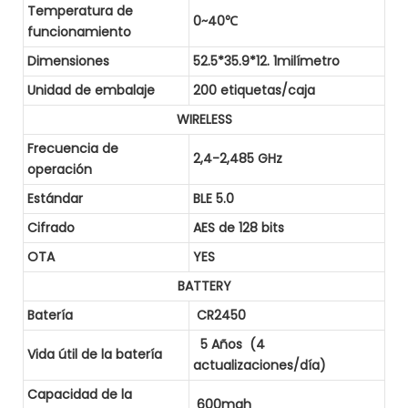
Temperatura de
0~40℃
funcionamiento
Dimensiones
52.5*35.9*12. 1milímetro
Unidad de embalaje
200 etiquetas/caja
WIRELESS
Frecuencia de
2,4-2,485 GHz
operación
Estándar
BLE 5.0
Cifrado
AES de 128 bits
OTA
YES
BATTERY
Batería
CR2450
5 Años (4
Vida útil de la batería
actualizaciones/día)
Capacidad de la
600mah