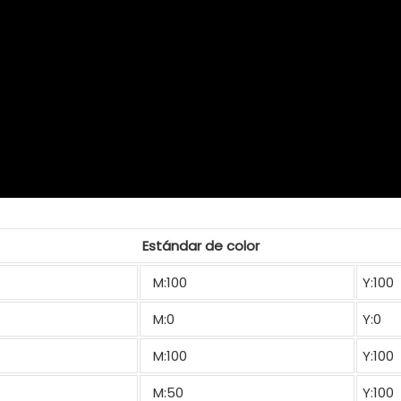
Estándar de color
M:100
Y:100
M:0
Y:0
M:100
Y:100
M:50
Y:100