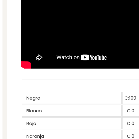
Negro
C:100
Blanco.
C:0
Rojo
C:0
Naranja
C:0