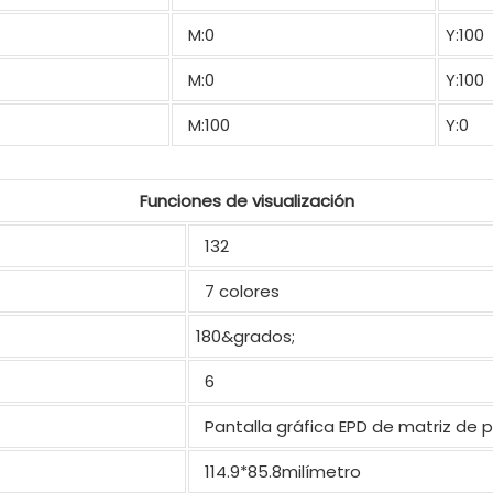
M:0
Y:100
M:0
Y:100
M:100
Y:0
Funciones de visualización
132
7 colores
180&grados;
6
Pantalla gráfica EPD de matriz de 
114.9*85.8milímetro