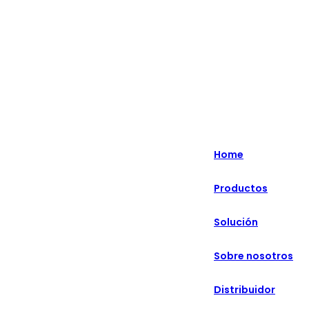
English
Nederlands
Home
Deutsch
Productos
हिन्दी
Solución
русский
Português
Sobre nosotros
français
Distribuidor
العربية