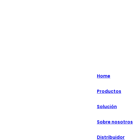
Lo más destacado: Especializado en soluciones minoristas
inteligentes durante más de 20 años.
English
Nederlands
Home
Deutsch
Productos
हिन्दी
Solución
русский
Português
Sobre nosotros
français
Distribuidor