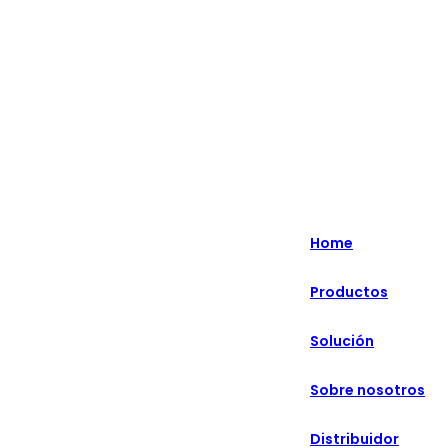
Lo más destacado: Especializado en soluciones minoristas
inteligentes durante más de 20 años.
English
Nederlands
Home
Deutsch
Productos
हिन्दी
Solución
русский
Português
Sobre nosotros
français
Distribuidor