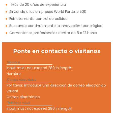
●
Más de 20 años de experiencia
●
Sirviendo a las empresas World Fortune 500
●
Estrictamente control de calidad
●
Buscando continuamente la innovación tecnológica
●
Comentarios profesionales dentro de 8 a 12 horas
Ponte en contacto o visítanos
input must not exceed 280 in length!
Nombre
Por favor, introduce una dirección de correo electrónico
válida!
Correo electrónico
input must not exceed 280 in length!