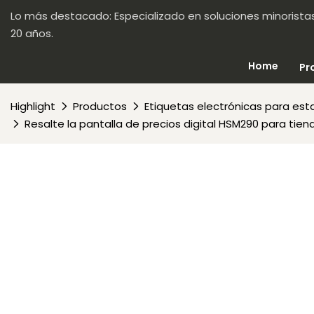
Lo más destacado: Especializado en soluciones minorista
20 años.
Home
Pr
Highlight
Productos
Etiquetas electrónicas para est
Resalte la pantalla de precios digital HSM290 para tien