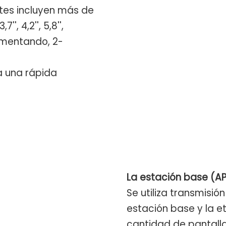
ntes incluyen más de
7'', 4,2'', 5,8'',
 aumentando, 2-
a una rápida
La estación base (A
Se utiliza transmisió
estación base y la et
cantidad de pantalla