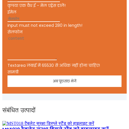
कृपया एक वैध ई - मेल एड्रेस डालें!
ईमेल
input must not exceed 280 in length!
सेलफोन
Textarea लंबाई में 65530 से अधिक नहीं होना चाहिए!
सामग्री
अब पूछताछ भेजें
संबंधित उत्पादों