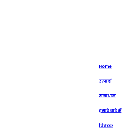
हाइलाइट - 20+ वर्षों से इंटेलिजेंट रिटेल सॉल्यूशंस में विशेषज्ञता।
English
Nederlands
Home
Deutsch
उत्पादों
हिन्दी
समाधान
русский
Português
हमारे बारे में
français
वितरक
العربية