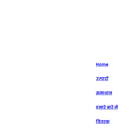
हाइलाइट - 20+ वर्षों से इंटेलिजेंट रिटेल सॉल्यूशंस में विशेषज्ञता।
English
Nederlands
Home
Deutsch
उत्पादों
हिन्दी
समाधान
русский
Português
हमारे बारे में
français
वितरक
العربية