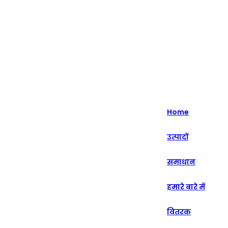
हाइलाइट - 20+ वर्षों से इंटेलिजेंट रिटेल सॉल्यूशंस में विशेषज्ञता।
English
Nederlands
Home
Deutsch
उत्पादों
हिन्दी
समाधान
русский
Português
हमारे बारे में
français
वितरक
العربية