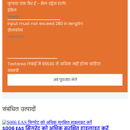
कृपया एक वैध ई - मेल एड्रेस डालें!
ईमेल
input must not exceed 280 in length!
सेलफोन
Textarea लंबाई में 65530 से अधिक नहीं होना चाहिए!
सामग्री
अब पूछताछ भेजें
संबंधित उत्पादों
S006 EAS सिगरेट को अधिक सुरक्षित हाइलाइट करें