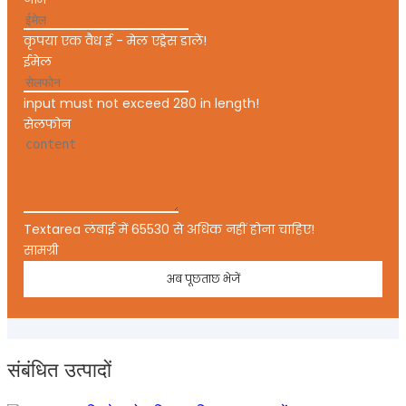
कृपया एक वैध ई - मेल एड्रेस डालें!
ईमेल
input must not exceed 280 in length!
सेलफोन
Textarea लंबाई में 65530 से अधिक नहीं होना चाहिए!
सामग्री
अब पूछताछ भेजें
संबंधित उत्पादों