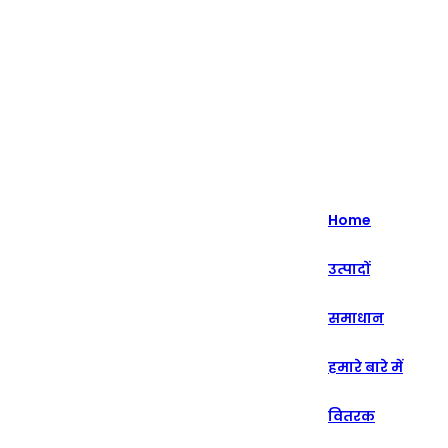
हाइलाइट - 20+ वर्षों से इंटेलिजेंट रिटेल सॉल्यूशंस में विशेषज्ञता।
English
Nederlands
Home
Deutsch
उत्पादों
हिन्दी
समाधान
русский
Português
हमारे बारे में
français
वितरक
العربية