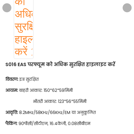
S016 EAS परफ्यूम को अधिक सुरक्षित हाइलाइट करें
विवरण:
इत्र सुरक्षित
आयाम:
बाहरी आकार: 150*62*59मिमी
भीतरी आकार: 123*56*55मिमी
आवृत्ति:
8.2MHz/58KHz/66KHz/EM या अनुकूलित
पैकिंग:
90पीसी/सीटीएन, 16.4केजी, 0.08सीबीएम