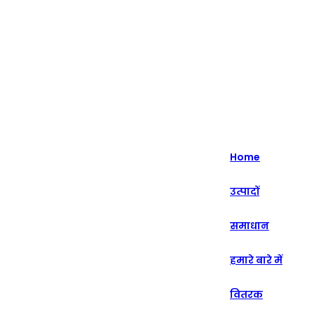
English
Nederlands
Home
Deutsch
उत्पादों
हिन्दी
समाधान
русский
Português
हमारे बारे में
français
वितरक
العربية